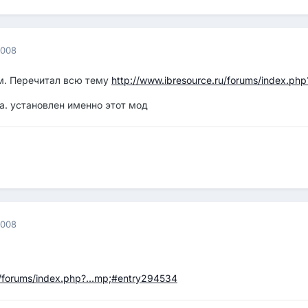
2008
м. Перечитал всю тему
http://www.ibresource.ru/forums/index
та. установлен именно этот мод
2008
u/forums/index.php?...mp;#entry294534