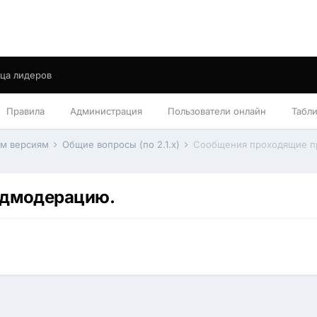
ца лидеров
Правила
Администрация
Пользователи онлайн
Табл
им версиям
Общие вопросы (по 2.1.x)
Сообщения проходящие п
едмодерацию.