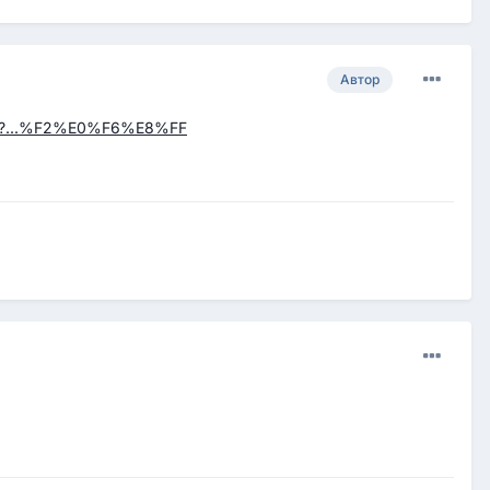
Автор
.php?...%F2%E0%F6%E8%FF