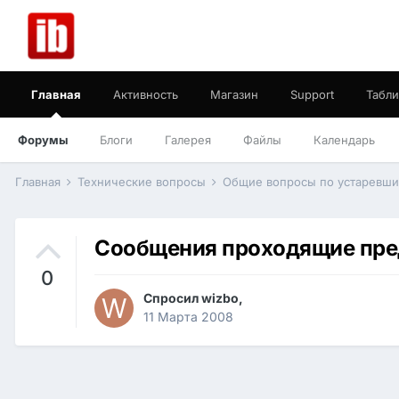
Главная
Активность
Магазин
Support
Табли
Форумы
Блоги
Галерея
Файлы
Календарь
Главная
Технические вопросы
Общие вопросы по устаревш
Сообщения проходящие пр
0
Спросил
wizbo
,
11 Марта 2008