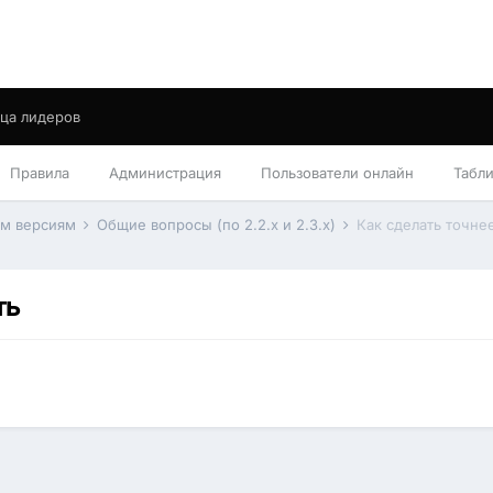
ца лидеров
Правила
Администрация
Пользователи онлайн
Табл
им версиям
Общие вопросы (по 2.2.x и 2.3.x)
Как сделать точне
ть