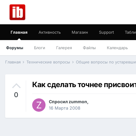
Главная
Активность
Магазин
Support
Табли
Форумы
Блоги
Галерея
Файлы
Календарь
Главная
Технические вопросы
Общие вопросы по устаревш
Как сделать точнее присвои
0
Спросил
zummon
,
16 Марта 2008