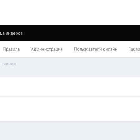
ца лидеров
Правила
Администрация
Пользователи онлайн
Табл
 скином