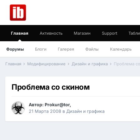
Главная
Активность
Магазин
Support
Табли
Форумы
Блоги
Галерея
Файлы
Календарь
Главная
Модифицирование
Дизайн и графика
Проблема со
Проблема со скином
Автор:
Prokur@tor
,
21 Марта 2008
в
Дизайн и графика