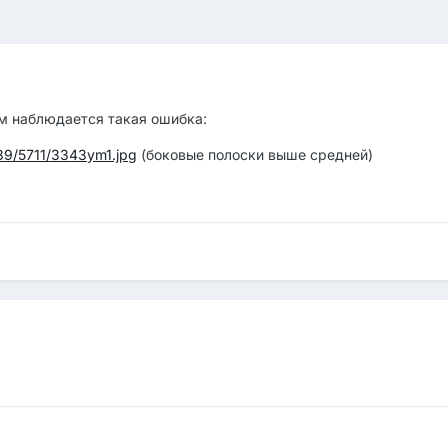
ам наблюдается такая ошибка:
39/5711/3343ym1.jpg
(боковые полоски выше средней)