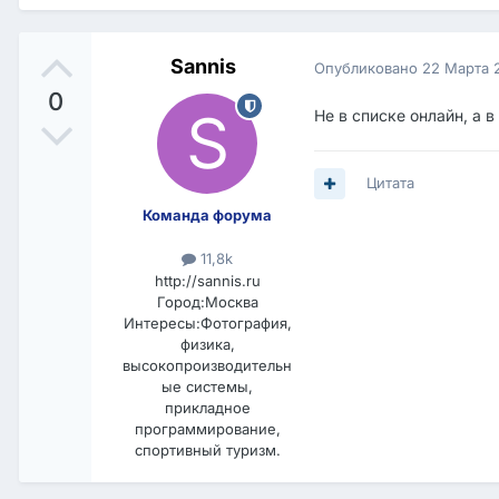
Sannis
Опубликовано
22 Марта 
0
Не в списке онлайн, а 
Цитата
Команда форума
11,8k
http://sannis.ru
Город:
Москва
Интересы:
Фотография,
физика,
высокопроизводительн
ые системы,
прикладное
программирование,
спортивный туризм.