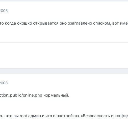
2008
сто когда окошко открывается оно озаглавлено списком, вот имен
2008
ction_public/online.php нормальный.
ь, что вы root админ и что в настройках «Безопасность и конф