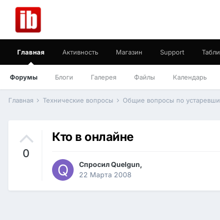
Главная
Активность
Магазин
Support
Табли
Форумы
Блоги
Галерея
Файлы
Календарь
Главная
Технические вопросы
Общие вопросы по устаревш
Кто в онлайне
0
Спросил
Quelgun
,
22 Марта 2008