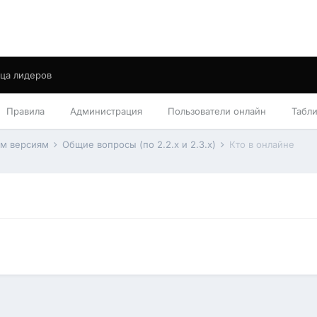
ца лидеров
Правила
Администрация
Пользователи онлайн
Табл
им версиям
Общие вопросы (по 2.2.x и 2.3.x)
Кто в онлайне