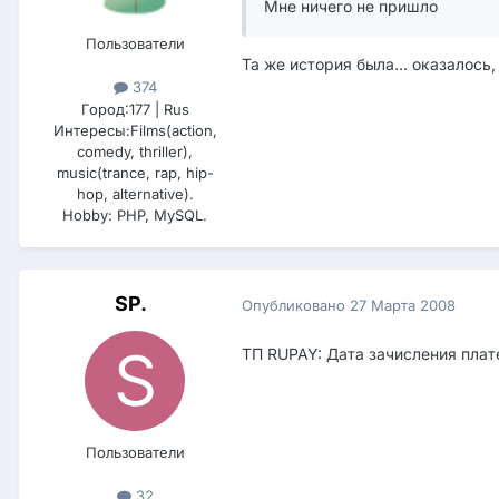
Мне ничего не пришло
Пользователи
Та же история была... оказалось,
374
Город:
177 | Rus
Интересы:
Films(action,
comedy, thriller),
music(trance, rap, hip-
hop, alternative).
Hobby: PHP, MySQL.
SP.
Опубликовано
27 Марта 2008
ТП RUPAY: Дата зачисления плате
Пользователи
32