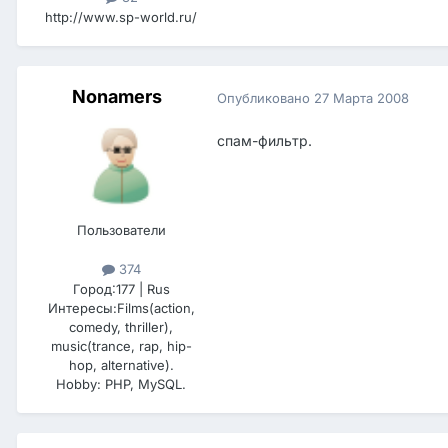
http://www.sp-world.ru/
Nonamers
Опубликовано
27 Марта 2008
спам-фильтр.
Пользователи
374
Город:
177 | Rus
Интересы:
Films(action,
comedy, thriller),
music(trance, rap, hip-
hop, alternative).
Hobby: PHP, MySQL.