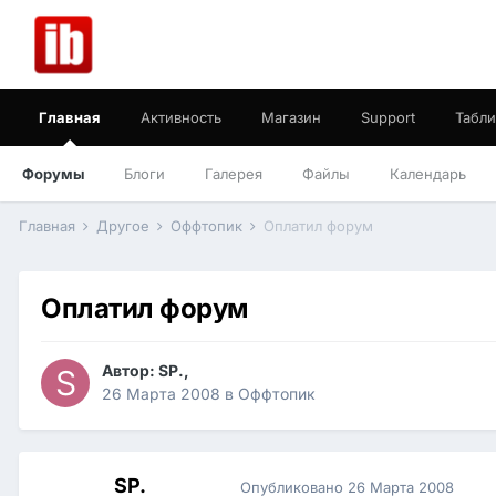
Главная
Активность
Магазин
Support
Табли
Форумы
Блоги
Галерея
Файлы
Календарь
Главная
Другое
Оффтопик
Оплатил форум
Оплатил форум
Автор:
SP.
,
26 Марта 2008
в
Оффтопик
SP.
Опубликовано
26 Марта 2008