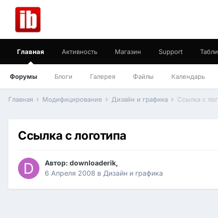
Главная
Активность
Магазин
Support
Табли
Форумы
Блоги
Галерея
Файлы
Календарь
Главная
Модифицирование
Дизайн и графика
Ссылка с ло
Ссылка с логотипа
Автор:
downloaderik
,
6 Апреля 2008
в
Дизайн и графика