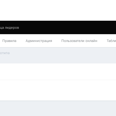
ца лидеров
Правила
Администрация
Пользователи онлайн
Табл
готипа