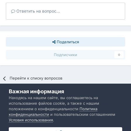
Ответить на вопрос...
Поделиться
Подписчики
0
Перейти к списку вопросов
Важная информация
Политика конфиденциальности
Обратная связь
Находясь на нашем сайте, вы соглашаетесь на
использование файлов cookie, а также с нашим
IBResource
положением о конфиденциальности
Политика
Powered by Invision Community
конфиденциальности
и пользовательским соглашением
Условия использования
.