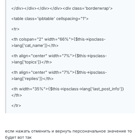
</div></div></div></div><div class='borderwrap'>
<table class='ipbtable' cellspacing="1">
<tr>
<th colspan="2" width="66%">{$this->ipsclass-
>lang['cat_name']}</th>
<th align="center" width="7%">{$this->ipsclass-
>lang['topics']}</th>
<th align="center" width="7%">{$this->ipsclass-
>lang['replies']}</th>
<th width="35%">{$this->ipsclass->lang['last_post_info']}
</th>
</tr>
если нажать отменить и вернуть персоначальное значение то
будет вот так