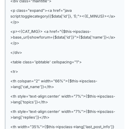
<div class="maintitle">
<p class="expand"><a href="java
script:togglecategory({$data['id']}, 1);"><{E_MINUS}></a>
</p>
<p><{CAT_IMG}> <a href="{$this->ipsclass-
>base_url}showforum={$data['id']}">{$data['name']}</a>
</p>
</div>
<table class='ipbtable' cellspacing="1">
<tr>
<th colspan="2" width="66%">{$this->ipsclass-
>lang['cat_name']}</th>
<th style='text-align:center' width="7%">{$this->ipsclass-
>lang['topics']}</th>
<th style='text-align:center' width="7%">{$this->ipsclass-
>lang['replies']}</th>
<th width="35%">{$this->ipsclass->lang['last_post_info']}