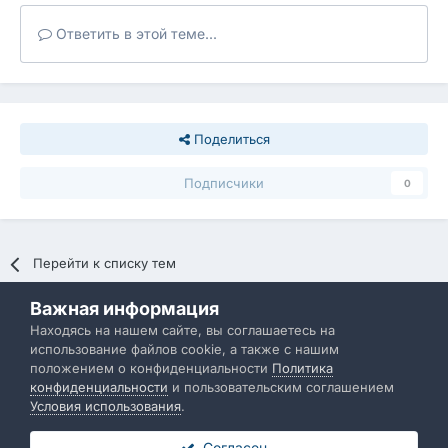
Ответить в этой теме...
Поделиться
Подписчики
0
Перейти к списку тем
Важная информация
Политика конфиденциальности
Обратная связь
Находясь на нашем сайте, вы соглашаетесь на
использование файлов cookie, а также с нашим
IBResource
положением о конфиденциальности
Политика
Powered by Invision Community
конфиденциальности
и пользовательским соглашением
Условия использования
.
Согласен