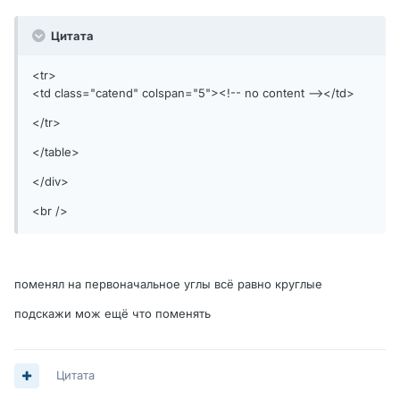
Цитата
<tr>
<td class="catend" colspan="5"><!-- no content --></td>
</tr>
</table>
</div>
<br />
поменял на первоначальное углы всё равно круглые
подскажи мож ещё что поменять
Цитата