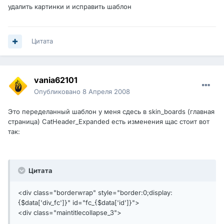
удалить картинки и исправить шаблон
Цитата
vania62101
Опубликовано
8 Апреля 2008
Это переделанный шаблон у меня сдесь в skin_boards (главная
страница) CatHeader_Expanded есть изменения щас стоит вот
так:
Цитата
<div class="borderwrap" style="border:0;display:
{$data['div_fc']}" id="fc_{$data['id']}">
<div class="maintitlecollapse_3">