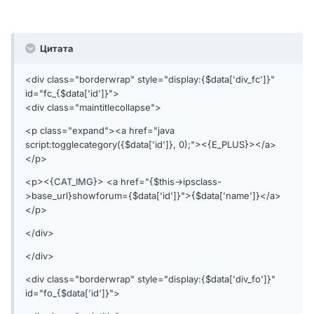
Цитата
<div class="borderwrap" style="display:{$data['div_fc']}"
id="fc_{$data['id']}">
<div class="maintitlecollapse">
<p class="expand"><a href="java
script:togglecategory({$data['id']}, 0);"><{E_PLUS}></a>
</p>
<p><{CAT_IMG}> <a href="{$this->ipsclass-
>base_url}showforum={$data['id']}">{$data['name']}</a>
</p>
</div>
</div>
<div class="borderwrap" style="display:{$data['div_fo']}"
id="fo_{$data['id']}">