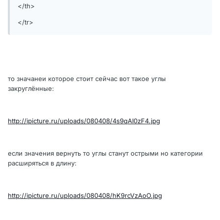
</th>
</tr>
то значанеи которое стоит сейчас вот такое углы
закруглённые:
http://ipicture.ru/uploads/080408/4s9qAI0zF4.jpg
если значения вернуть то углы станут острыми но категории
расширяться в длину:
http://ipicture.ru/uploads/080408/hK9rcVzAoO.jpg