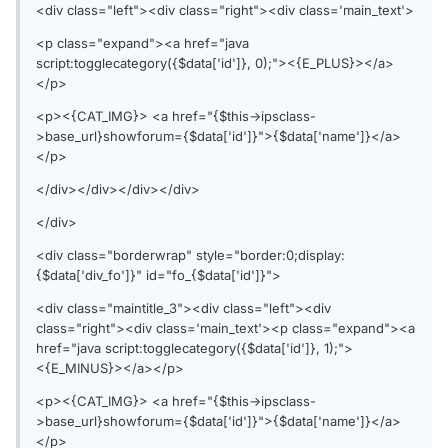
<div class="left"><div class="right"><div class='main_text'>
<p class="expand"><a href="java
script:togglecategory({$data['id']}, 0);"><{E_PLUS}></a>
</p>
<p><{CAT_IMG}> <a href="{$this->ipsclass-
>base_url}showforum={$data['id']}">{$data['name']}</a>
</p>
</div></div></div></div>
</div>
<div class="borderwrap" style="border:0;display:
{$data['div_fo']}" id="fo_{$data['id']}">
<div class="maintitle_3"><div class="left"><div
class="right"><div class='main_text'><p class="expand"><a
href="java script:togglecategory({$data['id']}, 1);">
<{E_MINUS}></a></p>
<p><{CAT_IMG}> <a href="{$this->ipsclass-
>base_url}showforum={$data['id']}">{$data['name']}</a>
</p>