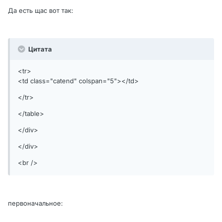
Да есть щас вот так:
Цитата
<tr>
<td class="catend" colspan="5"></td>
</tr>
</table>
</div>
</div>
<br />
первоначальное: