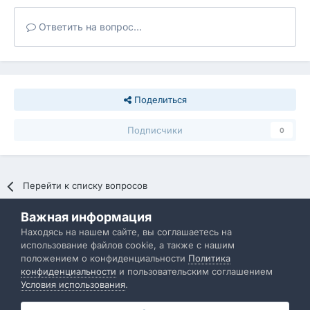
Ответить на вопрос...
Поделиться
Подписчики
0
Перейти к списку вопросов
Важная информация
Политика конфиденциальности
Обратная связь
Находясь на нашем сайте, вы соглашаетесь на
использование файлов cookie, а также с нашим
IBResource
положением о конфиденциальности
Политика
Powered by Invision Community
конфиденциальности
и пользовательским соглашением
Условия использования
.