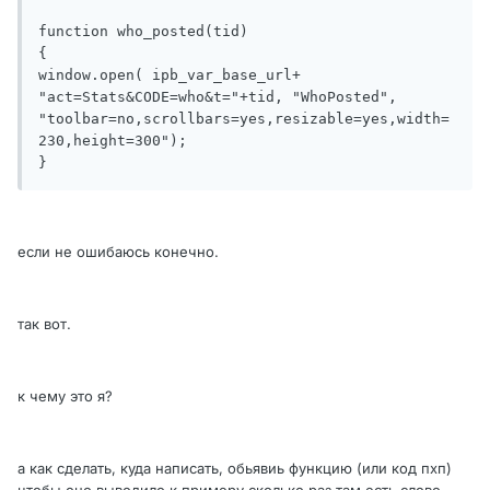
function who_posted(tid)

{

window.open( ipb_var_base_url+ 
"act=Stats&CODE=who&t="+tid, "WhoPosted", 
"toolbar=no,scrollbars=yes,resizable=yes,width=
230,height=300");

}
если не ошибаюсь конечно.
так вот.
к чему это я?
а как сделать, куда написать, обьявиь функцию (или код пхп)