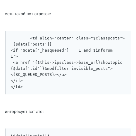
есть такой вот отрезок:
	<td align='center' class="$classposts">

 {$data['posts']}

<if="$data['_hasqueued'] == 1 and $inforum == 
1">

 <a href="{$this->ipsclass->base_url}showtopic=
{$data['tid']}&modfilter=invisible_posts">
<{BC_QUEUED_POSTS}></a>

</if>

</td>
интересует вот это:
{$data['posts']}