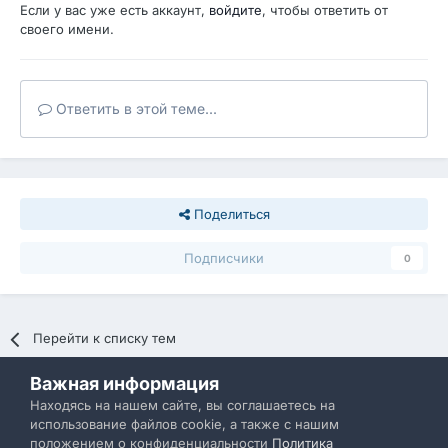
Если у вас уже есть аккаунт,
войдите
, чтобы ответить от
своего имени.
Ответить в этой теме...
Поделиться
Подписчики
0
Перейти к списку тем
Важная информация
Политика конфиденциальности
Обратная связь
Находясь на нашем сайте, вы соглашаетесь на
использование файлов cookie, а также с нашим
IBResource
положением о конфиденциальности
Политика
Powered by Invision Community