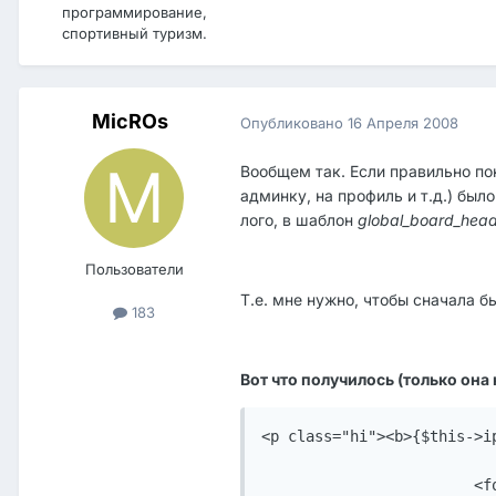
программирование,
спортивный туризм.
MicROs
Опубликовано
16 Апреля 2008
Вообщем так. Если правильно пон
админку, на профиль и т.д.) был
лого, в шаблон
global_board_hea
Пользователи
Т.е. мне нужно, чтобы сначала 
183
Вот что получилось (только она
<p class="hi"><b>{$this->i
			<form action="{$this->ipsclass->base_url}act=Login&CODE=01&CookieDate=1" method="post">
