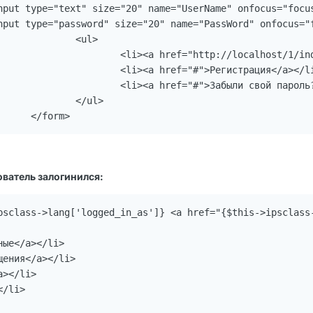
ul>

php?act=Login&CODE=01">Вход</a></li>

егистрация</a></li>

 свой пароль?</a></li>

ul>

				</form>
ователь залогинился:
psclass->lang['logged_in_as']} <a href="{$this->ipsclass
ые</a></li>

ения</a></li>

></li>

/li>
