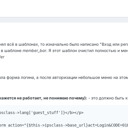
ял всё в шаблонах, то изначально было написано "Вход или рег
о в шаблоне
member_bar
. Я этот шаблон очистил полностью и ме
der
была форма логина, а после авторизации небольшое меню на это
 кажется не работает, не понимаю почему):
- это должно быть 
psclass->lang['guest_stuff']}</b></p>
