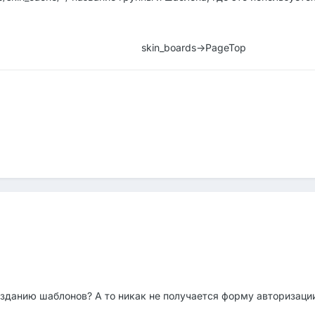
жно найти за минуту, что это
skin_boards->PageTop
.
созданию шаблонов? А то никак не получается форму авторизаци