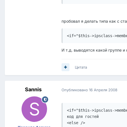
пробовал я делать типа как с ст
<if="$this->ipsclass->memb
И т.д. выводятся какой группе и
Цитата
Sannis
Опубликовано
16 Апреля 2008
<if="$this->ipsclass->memb
код для гостей

<else />
