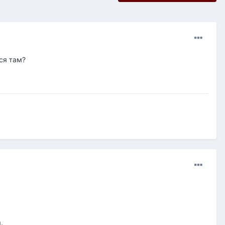
тся там?
.