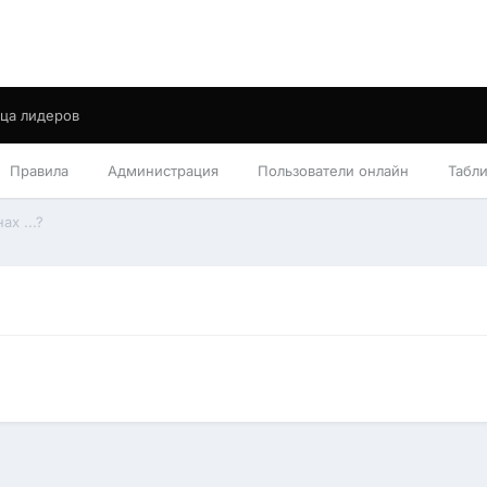
ца лидеров
Правила
Администрация
Пользователи онлайн
Табл
ах ...?