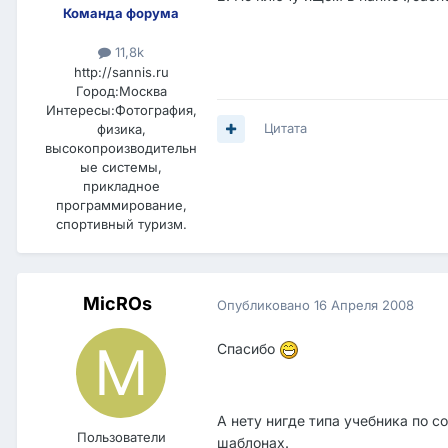
Команда форума
11,8k
А если ещё и наловчиться, то мо
http://sannis.ru
Город:
Москва
Интересы:
Фотография,
Цитата
физика,
высокопроизводительн
ые системы,
прикладное
программирование,
спортивный туризм.
MicROs
Опубликовано
16 Апреля 2008
Спасибо
А нету нигде типа учебника по 
Пользователи
шаблонах.