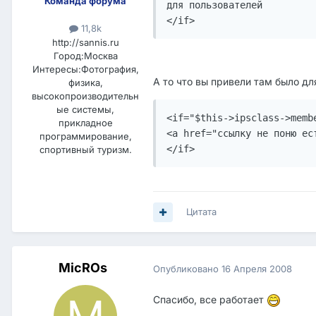
Команда форума
для пользователей

</if>
11,8k
http://sannis.ru
Город:
Москва
Интересы:
Фотография,
А то что вы привели там было дл
физика,
высокопроизводительн
ые системы,
<if="$this->ipsclass->memb
прикладное
<a href="ссылку не поню ес
программирование,
</if>
спортивный туризм.
Цитата
MicROs
Опубликовано
16 Апреля 2008
Спасибо, все работает