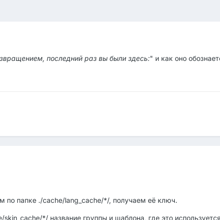
звращением, последний раз вы были здесь:
" и как оно обознае
м по папке ./cache/lang_cache/*/, получаем её ключ.
/skin_cache/*/ название группы и шаблона, где это используется