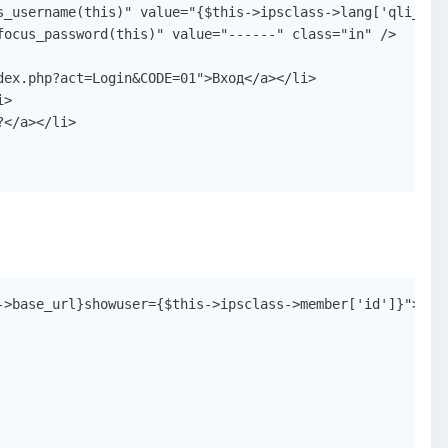
->base_url}showuser={$this->ipsclass->member['id']}">{$t