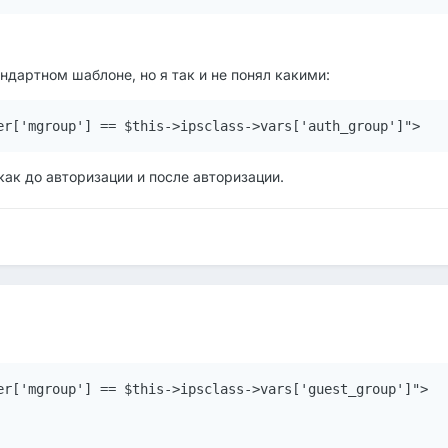
андартном шаблоне, но я так и не понял какими:
er['mgroup'] == $this->ipsclass->vars['auth_group']">
 как до авторизации и после авторизации.
er['mgroup'] == $this->ipsclass->vars['guest_group']">
