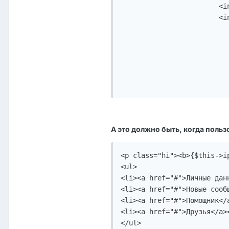
			<input type="text" size="20" name="UserName" onfocus="focus_username(this)" value="{$this->ipsclass->lang['qli_name']}" class="in" />

			<input type="password" size="20" name="PassWord" onfocus="focus_password(this)" value="------" class="in" />

					<
						<li><a href="http://localhost/1/index.
						<li><a href="#">Р
						<li><a href="#">Забыли
					</
А это должно быть, когда польз
<p class="hi"><b>{$this->i
<ul>

<li><a href="#">Личные данн
<li><a href="#">Новые сообщ
<li><a href="#">Помощник</a
<li><a href="#">Друзья</a><
</ul>