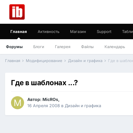
Главная
Активность
Магазин
Support
Табли
Форумы
Блоги
Галерея
Файлы
Календарь
Главная
Модифицирование
Дизайн и графика
Где в шаблон
Где в шаблонах ...?
Автор:
MicROs
,
16 Апреля 2008
в
Дизайн и графика