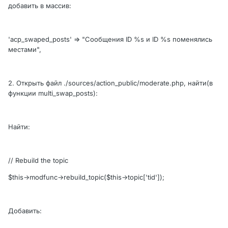
добавить в массив:
'acp_swaped_posts' => "Сообщения ID %s и ID %s поменялись
местами",
2. Открыть файл ./sources/action_public/moderate.php, найти(в
функции multi_swap_posts):
Найти:
// Rebuild the topic
$this->modfunc->rebuild_topic($this->topic['tid']);
Добавить: