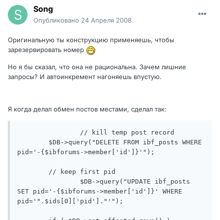
Song
Опубликовано
24 Апреля 2008
Оригинальную ты конструкцию применяешь, чтобы
зарезервировать номер
Но я бы сказал, что она не рациональна. Зачем лишние
запросы? И автоинкремент нагоняешь впустую.
Я когда делал обмен постов местами, сделал так:
		// kill temp post record

	$DB->query("DELETE FROM ibf_posts WHERE 
pid='-{$ibforums->member['id']}'");

	// keep first pid

		$DB->query("UPDATE ibf_posts 
SET pid='-{$ibforums->member['id']}' WHERE 
pid='".$ids[0]['pid']."'");
