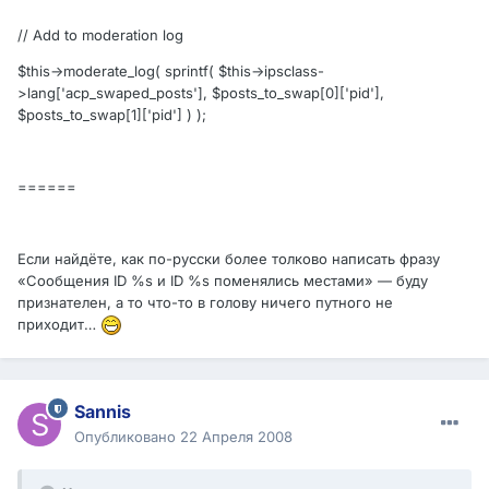
// Add to moderation log
$this->moderate_log( sprintf( $this->ipsclass-
>lang['acp_swaped_posts'], $posts_to_swap[0]['pid'],
$posts_to_swap[1]['pid'] ) );
======
Если найдёте, как по-русски более толково написать фразу
«Сообщения ID %s и ID %s поменялись местами» — буду
признателен, а то что-то в голову ничего путного не
приходит…
Sannis
Опубликовано
22 Апреля 2008