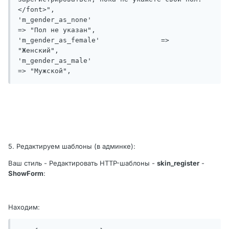
</font>",

'm_gender_as_none'				
=> "Пол не указан",

'm_gender_as_female'		   => 
"Женский",

'm_gender_as_male'				
=> "Мужской",
5. Редактируем шаблоны (в админке):
Ваш стиль - Редактировать HTTP-шаблоны -
skin_register
-
ShowForm
:
Находим: