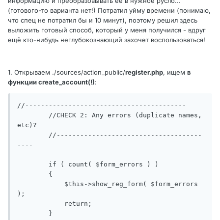
информацию и преобразовывать её в нужное русло...
(готового-то варианта нет!) Потратил уйму времени (понимаю,
что спец не потратил бы и 10 минут), поэтому решил здесь
выложить готовый способ, который у меня получился - вдруг
ещё кто-нибудь неглубокознающий захочет воспользоваться!
1. Открываем ./sources/action_public/
register.php
, ищем
в
функции create_account(!)
:
//-----------------------------------------

        //CHECK 2: Any errors (duplicate names, 
etc)?

        //-------------------------------------
----

        if ( count( $form_errors ) )

        {

            $this->show_reg_form( $form_errors 
);

            return;

        }