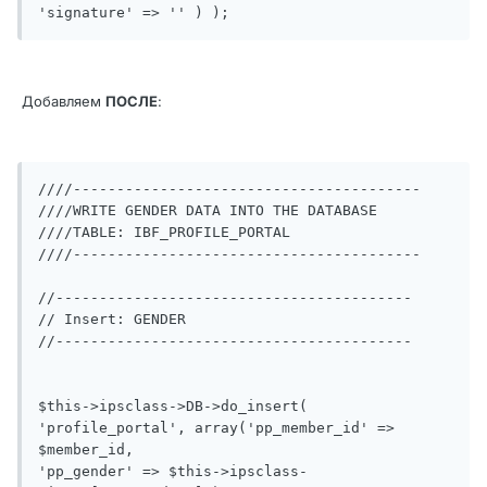
'signature' => '' ) );
Добавляем
ПОСЛЕ
:
////----------------------------------------

////WRITE GENDER DATA INTO THE DATABASE

////TABLE: IBF_PROFILE_PORTAL

////----------------------------------------

//-----------------------------------------

// Insert: GENDER

//-----------------------------------------

$this->ipsclass->DB->do_insert( 
'profile_portal', array('pp_member_id' => 
$member_id,

'pp_gender' => $this->ipsclass-