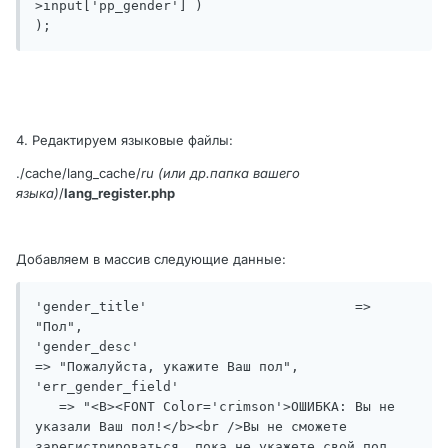
>input['pp_gender'] )

);
4. Редактируем языковые файлы:
./cache/lang_cache/
ru (или др.папка вашего
языка)
/
lang_register.php
Добавляем в массив следующие данные:
'gender_title'				=> 
"Пол",

'gender_desc'						
=> "Пожалуйста, укажите Ваш пол",

'err_gender_field'				
   => "<B><FONT Color='crimson'>ОШИБКА: Вы не 
указали Ваш пол!</b><br />Вы не сможете 
зарегистрироваться, пока не укажете свой пол.