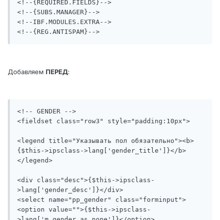
<!--{REQUIRED.FIELDS}-->

<!--{SUBS.MANAGER}-->

<!--IBF.MODULES.EXTRA-->

<!--{REG.ANTISPAM}-->
Добавляем
ПЕРЕД
:
<!-- GENDER -->

<fieldset class="row3" style="padding:10px">

<legend title="Указывать пол обязательно"><b>
{$this->ipsclass->lang['gender_title']}</b>
</legend>

<div class="desc">{$this->ipsclass-
>lang['gender_desc']}</div>

<select name="pp_gender" class="forminput">

<option value="">{$this->ipsclass-
>lang['m_gender_as_none']}</option>
