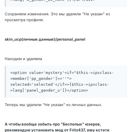
Сохраняем изменения. Это мы удалили "Не указан" из
просмотра профиля.
skin_ucp(личные данные)/personal_panel
Находим и удаляем
<option value='mystery'<if="$this->ipsclass-
>member['pp_gender']==''"> 
selected='selected'</if>>{$this->ipsclass-
>lang['panel_gender_u']}</option>
Теперь мы удалили "Не указан" из личных данных.
А чтобы вообще забыть про "Бесполых" юзеров,
рекомендую установить мод от Fritz437, ему кстати