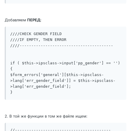
Добавляем
ПЕРЕД
:
////CHECK GENDER FIELD

////IF EMPTY, THEN ERROR

////----------------------------------------

if ( $this->ipsclass->input['pp_gender'] == '')

{

$form_errors['general'][$this->ipsclass-
>lang['err_gender_field']] = $this->ipsclass-
>lang['err_gender_field'];

}
2. В той же функции в том же файле ищем:
//-----------------------------------------
