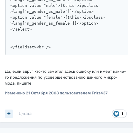
<option value="male">{$this->ipsclass-
>lang['m_gender_as_male']}</option> 

<option value="female">{$this->ipsclass-
>lang['m_gender_as_female']}</option>

</select>

</fieldset><br />
Да, если вдруг кто-то заметил здесь ошибку или имеет какие-
то предложения по усовершенствованию данного микро-
мода, пишите!
Изменено
21 Октября 2008
пользователем Fritz437
Цитата
1