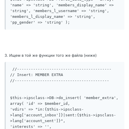
'name' => 'string', 'members_display_name' => 
'string', 'members_l_username' => 'string', 
'members_l_display_name' => 'string', 
'pp_gender' => 'string' );
3. Ищем в той же функции того же файла (ниже)
 //-----------------------------------------

// Insert: MEMBER EXTRA

//-----------------------------------------

$this->ipsclass->DB->do_insert( 'member_extra', 
array( 'id' => $member_id,

'vdirs' => "in:{$this->ipsclass-
>lang['account_inbox']}|sent:{$this->ipsclass-
>lang['account_sent']}",

'interests' => '',
