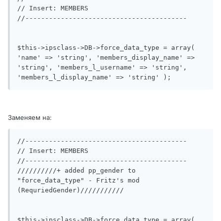
// Insert: MEMBERS

//-----------------------------------------

$this->ipsclass->DB->force_data_type = array( 
'name' => 'string', 'members_display_name' => 
'string', 'members_l_username' => 'string', 
'members_l_display_name' => 'string' );
Заменяем на:
//-----------------------------------------

// Insert: MEMBERS

//-----------------------------------------

//////////+ added pp_gender to 
"force_data_type" - Fritz's mod 
(RequriedGender)///////////

$this->ipsclass->DB->force_data_type = array( 