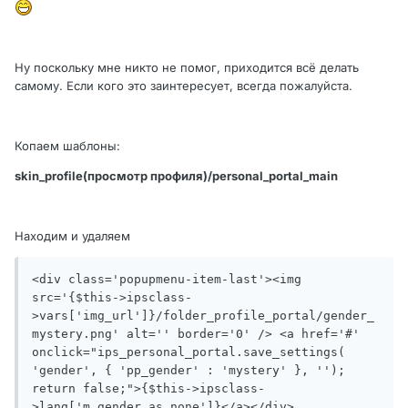
Ну поскольку мне никто не помог, приходится всё делать
самому. Если кого это заинтересует, всегда пожалуйста.
Копаем шаблоны:
skin_profile(просмотр профиля)/personal_portal_main
Находим и удаляем
<div class='popupmenu-item-last'><img 
src='{$this->ipsclass-
>vars['img_url']}/folder_profile_portal/gender_
mystery.png' alt='' border='0' /> <a href='#' 
onclick="ips_personal_portal.save_settings( 
'gender', { 'pp_gender' : 'mystery' }, ''); 
return false;">{$this->ipsclass-
>lang['m_gender_as_none']}</a></div>