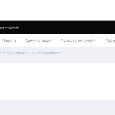
ца лидеров
Правила
Администрация
Пользователи онлайн
Табл
и
Масс управление пользователями