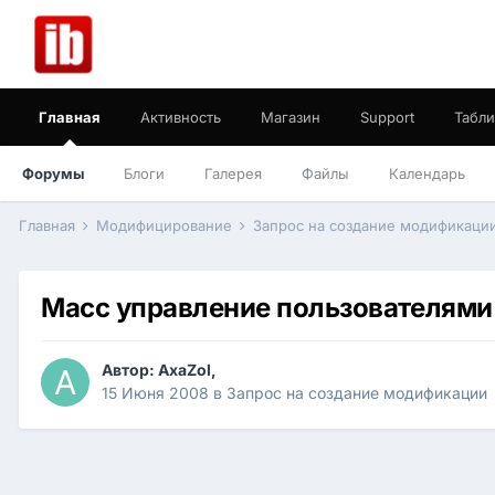
Главная
Активность
Магазин
Support
Табли
Форумы
Блоги
Галерея
Файлы
Календарь
Главная
Модифицирование
Запрос на создание модификаци
Масс управление пользователями
Автор:
AxaZol
,
15 Июня 2008
в
Запрос на создание модификации