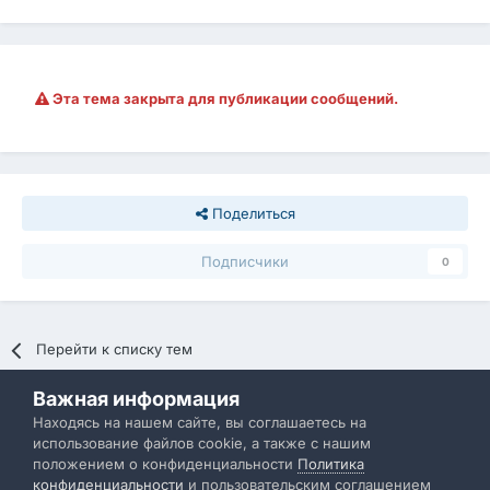
Эта тема закрыта для публикации сообщений.
Поделиться
Подписчики
0
Перейти к списку тем
Важная информация
Политика конфиденциальности
Обратная связь
Находясь на нашем сайте, вы соглашаетесь на
использование файлов cookie, а также с нашим
IBResource
положением о конфиденциальности
Политика
Powered by Invision Community
конфиденциальности
и пользовательским соглашением