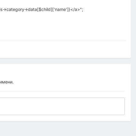
s->category->data[$child]['name']}</a>";
 имени.