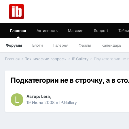
Главная
Активность
Магазин
Support
Табли
Форумы
Блоги
Галерея
Файлы
Календарь
Главная
Технические вопросы
IP.Gallery
Подкатегории не в
Подкатегории не в строчку, а в ст
Автор:
Lera
,
19 Июня 2008
в
IP.Gallery