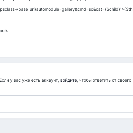
>ipsclass->base_url}automodule=gallery&cmd=sc&cat={$child}'>{$thi
всё.
Если у вас уже есть аккаунт,
войдите
, чтобы ответить от своего