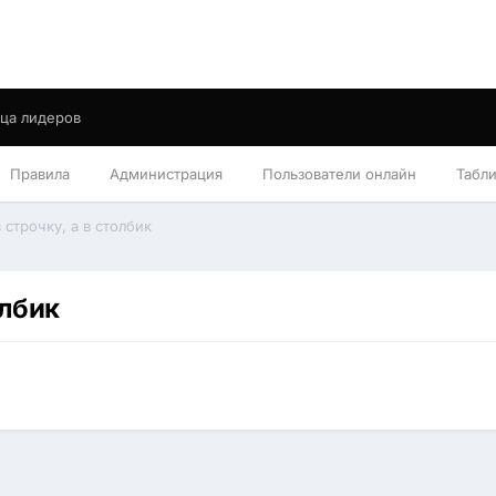
ца лидеров
Правила
Администрация
Пользователи онлайн
Табл
 строчку, а в столбик
олбик