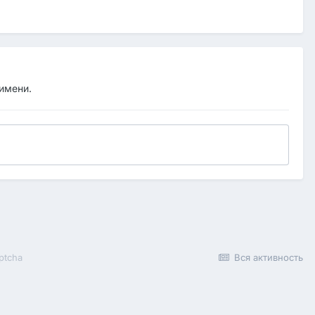
 имени.
ptcha
Вся активность