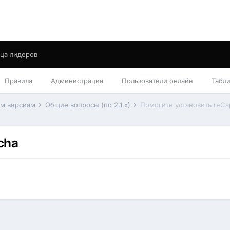
ца лидеров
Правила
Администрация
Пользователи онлайн
Табл
им версиям
Общие вопросы (по 2.1.x)
Помогите установить reCa
cha