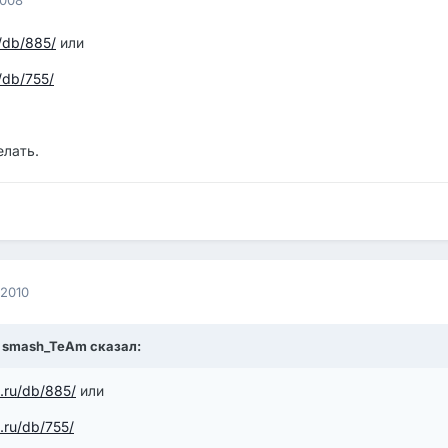
u/db/885/
или
/db/755/
елать.
 2010
5, smash_TeAm сказал:
.ru/db/885/
или
.ru/db/755/