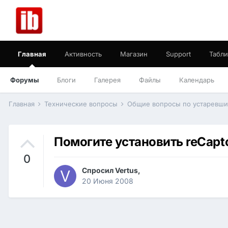
Главная
Активность
Магазин
Support
Табли
Форумы
Блоги
Галерея
Файлы
Календарь
Главная
Технические вопросы
Общие вопросы по устаревш
Помогите установить reCapt
0
Спросил
Vertus
,
20 Июня 2008