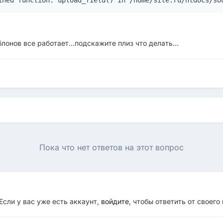
ined function: upload_field() in /home/site.ru/htdocs/so
онов все работает...подскажите плиз что делать...
Пока что нет ответов на этот вопрос
Если у вас уже есть аккаунт,
войдите
, чтобы ответить от своего