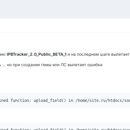
цию
IPBTracker_2.0_Public_BETA_1
и на последнем шаге вылетает
ь ... но при создании темы или ЛС вылетает ошибка
ined function: upload_field() in /home/site.ru/htdocs/so