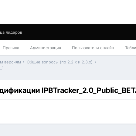
ца лидеров
Правила
Администрация
Пользователи онлайн
Табл
им версиям
Общие вопросы (по 2.2.x и 2.3.x)
_1
ификации IPBTracker_2.0_Public_BET