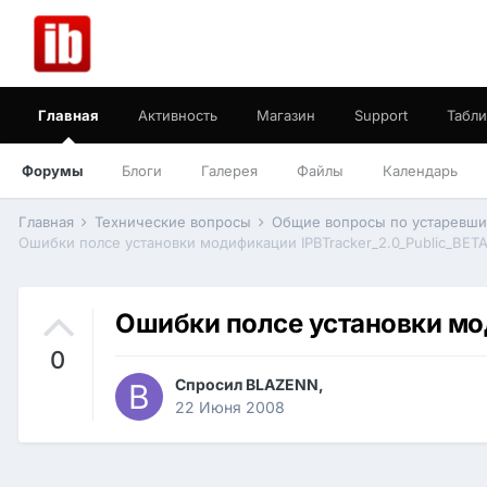
Главная
Активность
Магазин
Support
Табли
Форумы
Блоги
Галерея
Файлы
Календарь
Главная
Технические вопросы
Общие вопросы по устаревш
Ошибки полсе установки модификации IPBTracker_2.0_Public_BETA
Ошибки полсе установки мод
0
Спросил
BLAZENN
,
22 Июня 2008