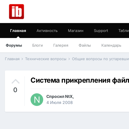
Главная
Активность
Магазин
Support
Табли
Форумы
Блоги
Галерея
Файлы
Календарь
Главная
Технические вопросы
Общие вопросы по устаревш
Система прикрепления фай
0
Спросил
NtX
,
4 Июля 2008