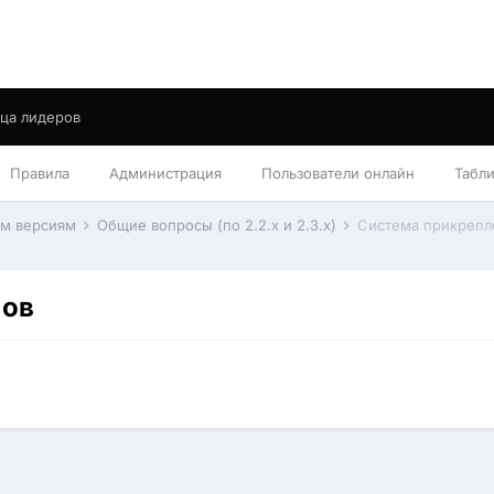
ца лидеров
Правила
Администрация
Пользователи онлайн
Табл
им версиям
Общие вопросы (по 2.2.x и 2.3.x)
Система прикрепл
лов