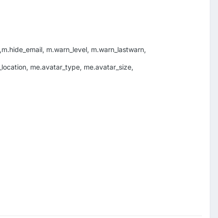
e,m.hide_email, m.warn_level, m.warn_lastwarn,
cation, me.avatar_type, me.avatar_size,