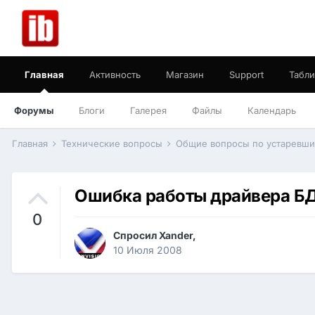
Главная
Активность
Магазин
Support
Табли
Форумы
Блоги
Галерея
Файлы
Календарь
Главная
Технические вопросы
Общие вопросы по устаревш
Ошибка работы драйвера Б
0
Спросил
Xander
,
10 Июля 2008