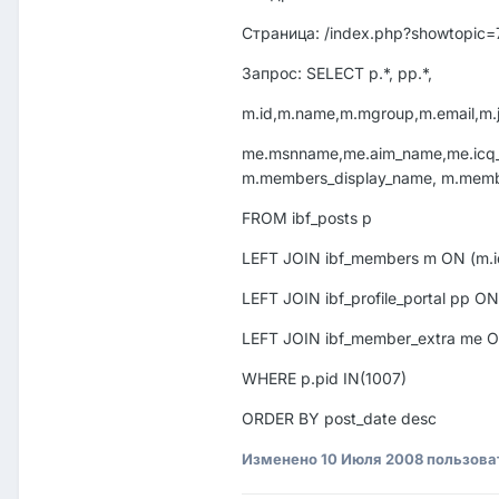
Страница: /index.php?showtopic=
Запрос: SELECT p.*, pp.*,
m.id,m.name,m.mgroup,m.email,m.joi
me.msnname,me.aim_name,me.icq_nu
m.members_display_name, m.membe
FROM ibf_posts p
LEFT JOIN ibf_members m ON (m.i
LEFT JOIN ibf_profile_portal pp 
LEFT JOIN ibf_member_extra me O
WHERE p.pid IN(1007)
ORDER BY post_date desc
Изменено
10 Июля 2008
пользова