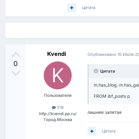
Цитата
Kvendi
Опубликовано
10 Июля 2
0
Цитата
m.has_blog, m.has_gal
Пользователи
FROM ibf_posts p
519
лишняя запятая
http://kvendi.pp.ru/
Город:
Москва
Цитата