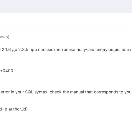
нено)
2.1.6 до 2.3.5 при просмотре топика получаю следующие, плиз 
6 +0400
ror in your SQL syntax; check the manual that corresponds to your
d=p.author_id)