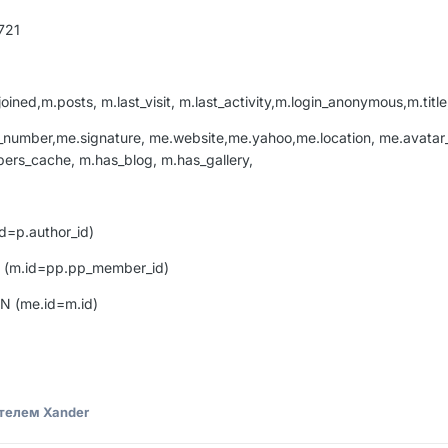
721
ned,m.posts, m.last_visit, m.last_activity,m.login_anonymous,m.titl
mber,me.signature, me.website,me.yahoo,me.location, me.avatar_lo
rs_cache, m.has_blog, m.has_gallery,
d=p.author_id)
ON (m.id=pp.pp_member_id)
N (me.id=m.id)
телем Xander