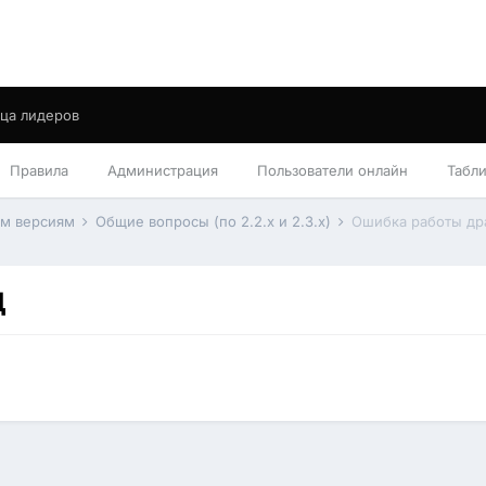
ца лидеров
Правила
Администрация
Пользователи онлайн
Табл
им версиям
Общие вопросы (по 2.2.x и 2.3.x)
Ошибка работы др
Д