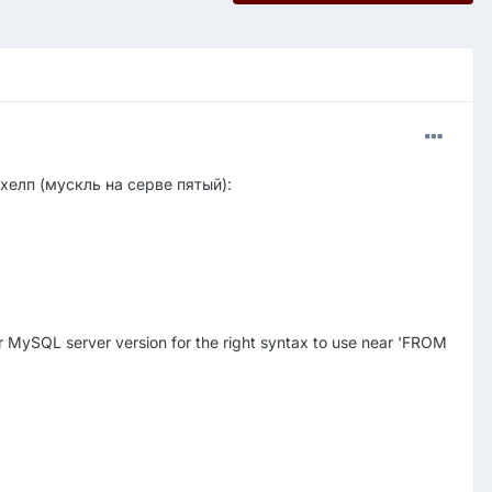
хелп (мускль на серве пятый):
 MySQL server version for the right syntax to use near 'FROM