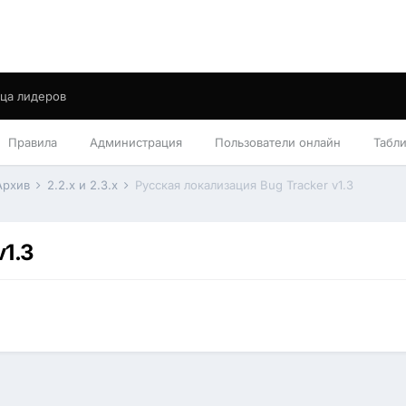
ца лидеров
Правила
Администрация
Пользователи онлайн
Табл
Архив
2.2.x и 2.3.x
Русская локализация Bug Tracker v1.3
v1.3