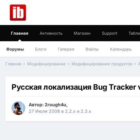
Главная
Активность
Магазин
Support
Табли
Форумы
Блоги
Галерея
Файлы
Календарь
Главная
Модифицирование
Модифицирование продуктов
Русская локализация Bug Tracker 
Автор:
2rough4u
,
27 Июля 2008
в
2.2.x и 2.3.x