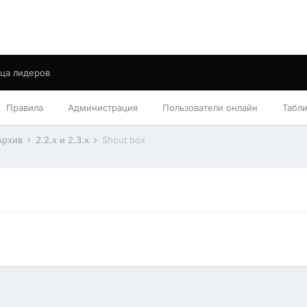
ца лидеров
Правила
Администрация
Пользователи онлайн
Табл
Архив
2.2.x и 2.3.x
Shout box