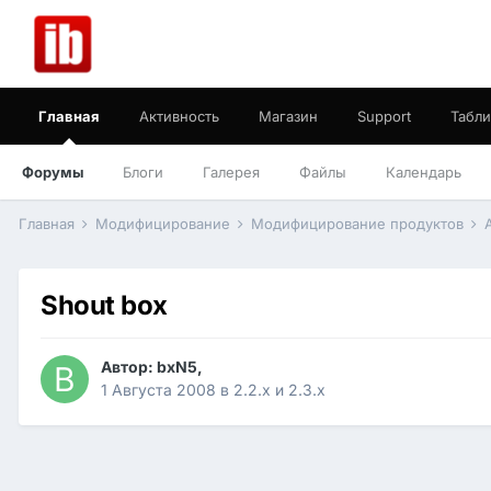
Главная
Активность
Магазин
Support
Табли
Форумы
Блоги
Галерея
Файлы
Календарь
Главная
Модифицирование
Модифицирование продуктов
Shout box
Автор:
bxN5
,
1 Августа 2008
в
2.2.x и 2.3.x