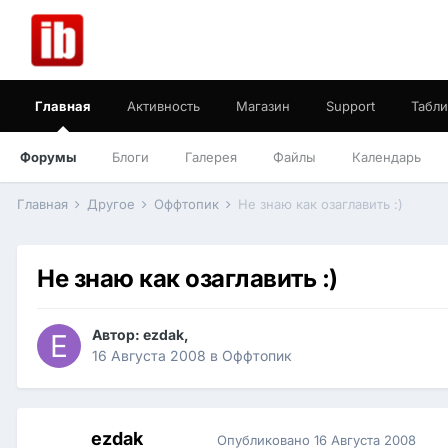
Главная
Активность
Магазин
Support
Табли
Форумы
Блоги
Галерея
Файлы
Календарь
Главная
Другое
Оффтопик
Не знаю как озаглавить :)
Не знаю как озаглавить :)
Автор:
ezdak
,
16 Августа 2008
в
Оффтопик
ezdak
Опубликовано
16 Августа 2008