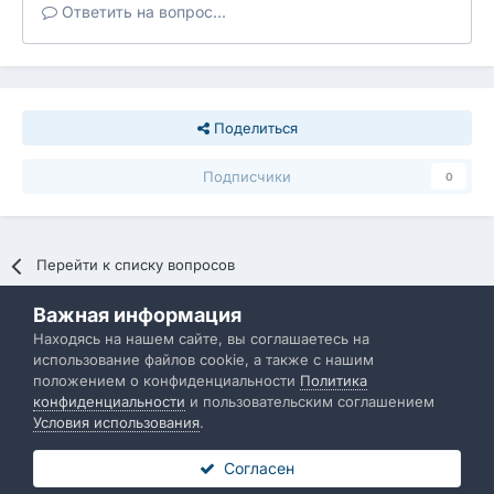
Ответить на вопрос...
Поделиться
Подписчики
0
Перейти к списку вопросов
Важная информация
Политика конфиденциальности
Обратная связь
Находясь на нашем сайте, вы соглашаетесь на
использование файлов cookie, а также с нашим
IBResource
положением о конфиденциальности
Политика
Powered by Invision Community
конфиденциальности
и пользовательским соглашением
Условия использования
.
Согласен