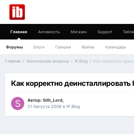
Главная
Активность
Магазин
Support
Табли
Форумы
Блоги
Галерея
Файлы
Календарь
Главная
Технические вопросы
IP.Blog
Как корректно деинс
Как корректно деинсталлировать 
Автор:
Sith_Lord
,
21 Августа 2008
в
IP.Blog