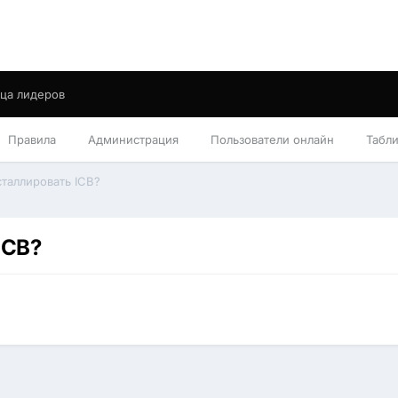
ца лидеров
Правила
Администрация
Пользователи онлайн
Табл
таллировать ICB?
ICB?