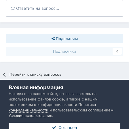
Ответить на вопрос...
Поделиться
Подписчики
0
Перейти к списку вопросов
Важная информация
Политика конфиденциальности
Обратная связь
Находясь на нашем сайте, вы соглашаетесь на
использование файлов cookie, а также с нашим
IBResource
положением о конфиденциальности
Политика
Powered by Invision Community
конфиденциальности
и пользовательским соглашением
Условия использования
.
Согласен