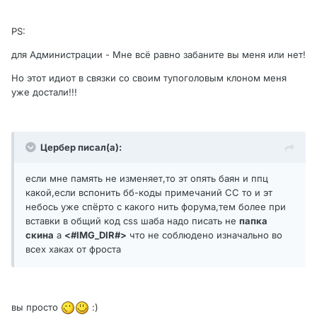
PS:
для Администрации - Мне всё равно забаните вы меня или нет!
Но этот идиот в связки со своим тупоголовым клоном меня
уже достали!!!
Цербер писал(а):
если мне память не изменяет,то эт опять баян и ппц
какой,если вспонить бб-коды примечаний СС то и эт
небось уже спёрто с какого нить форума,тем более при
вставки в общий код css шаба надо писать не
папка
скина
а
<#IMG_DIR#>
что не соблюдено изначально во
всех хаках от фроста
вы просто
:)