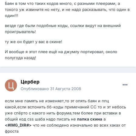
Баян в том что таких кодов много, с разными плеерами, а
токого уж извинитя но нету, и не надо расказывать, что один в
один!!!
везде где были подобные коды, ссылки видут на внешний
проигрыватель!
ту же он будет у вас в скине!
И вообще я этот плее ещё на джумлу портировал, около
полугода назад!
Цербер
Опубликовано
31 Августа 2008
если мне память не изменяет,то эт опять баян и ппц
какой,если вспонить бб-коды примечаний СС то и эт небось
уже спёрто с какого нить форума,тем более при вставки в
общий код css шаба надо писать не
папка скина
а
<#IMG_DIR#>
что не соблюдено изначально во всех хаках от
фроста