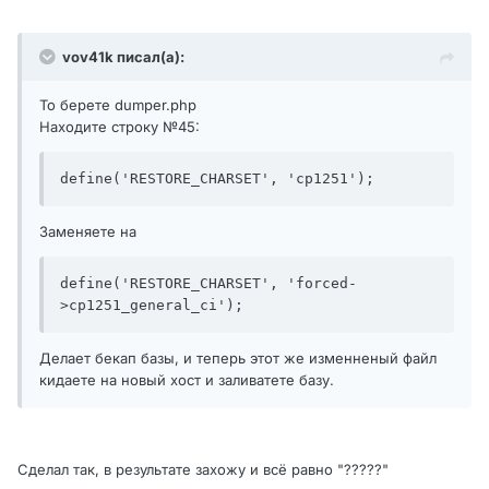
vov41k писал(а):
То берете dumper.php
Находите строку №45:
define('RESTORE_CHARSET', 'cp1251');
Заменяете на
define('RESTORE_CHARSET', 'forced-
>cp1251_general_ci');
Делает бекап базы, и теперь этот же изменненый файл
кидаете на новый хост и заливатете базу.
Сделал так, в результате захожу и всё равно "?????"