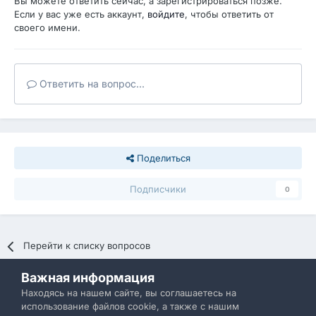
Вы можете ответить сейчас, а зарегистрироваться позже.
Если у вас уже есть аккаунт,
войдите
, чтобы ответить от
своего имени.
Ответить на вопрос...
Поделиться
Подписчики
0
Перейти к списку вопросов
Важная информация
Политика конфиденциальности
Обратная связь
Находясь на нашем сайте, вы соглашаетесь на
использование файлов cookie, а также с нашим
IBResource