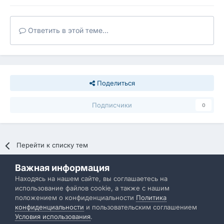
Ответить в этой теме...
Поделиться
Подписчики
0
Перейти к списку тем
Важная информация
Политика конфиденциальности
Обратная связь
Находясь на нашем сайте, вы соглашаетесь на
использование файлов cookie, а также с нашим
IBResource
положением о конфиденциальности
Политика
Powered by Invision Community
конфиденциальности
и пользовательским соглашением
Условия использования
.