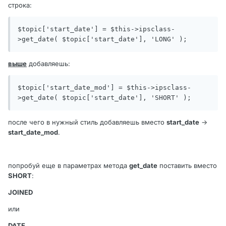
строка:
$topic['start_date'] = $this->ipsclass-
>get_date( $topic['start_date'], 'LONG' );
выше
добавляешь:
$topic['start_date_mod'] = $this->ipsclass-
>get_date( $topic['start_date'], 'SHORT' );
после чего в нужный стиль добавляешь вместо
start_date
->
start_date_mod
.
попробуй еще в параметрах метода
get_date
поставить вместо
SHORT
:
JOINED
или
DATE