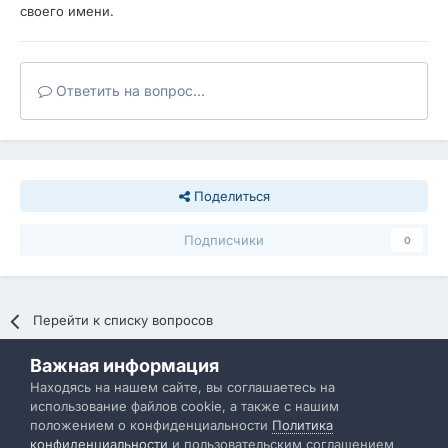
своего имени.
Ответить на вопрос...
Поделиться
Подписчики
0
Перейти к списку вопросов
Важная информация
Политика конфиденциальности
Обратная связь
Находясь на нашем сайте, вы соглашаетесь на
использование файлов cookie, а также с нашим
IBResource
положением о конфиденциальности
Политика
Powered by Invision Community
конфиденциальности
и пользовательским соглашением