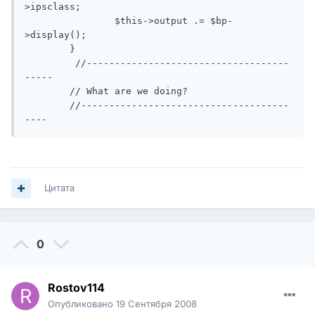
>ipsclass;

		$this->output .= $bp-
>display();

	}

	 //------------------------------------
-----

	// What are we doing?

	//-------------------------------------
----
Цитата
0
Rostov114
Опубликовано
19 Сентября 2008