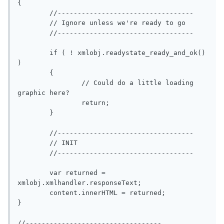
{

	//----------------------------------

	// Ignore unless we're ready to go

	//----------------------------------

	if ( ! xmlobj.readystate_ready_and_ok() 
)

	{

		// Could do a little loading 
graphic here?

		return;

	}

	//----------------------------------

	// INIT

	//----------------------------------

	var returned = 
xmlobj.xmlhandler.responseText;

	content.innerHTML = returned;

}

//----------------------------------
