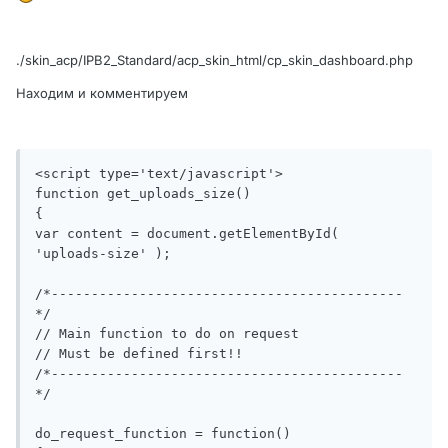
./skin_acp/IPB2_Standard/acp_skin_html/cp_skin_dashboard.php
Находим и комментируем
<script type='text/javascript'>

function get_uploads_size()

{

var content = document.getElementById( 
'uploads-size' );

/*--------------------------------------------
*/

// Main function to do on request

// Must be defined first!!

/*--------------------------------------------
*/

do_request_function = function()
