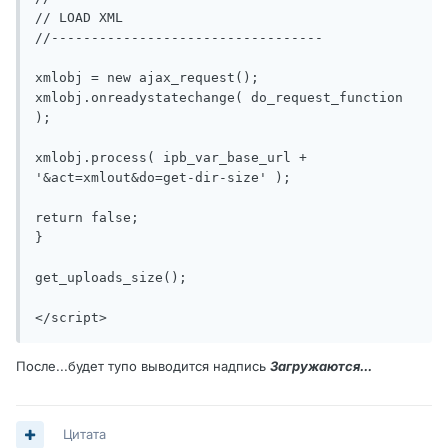
// LOAD XML

//----------------------------------

xmlobj = new ajax_request();

xmlobj.onreadystatechange( do_request_function 
);

xmlobj.process( ipb_var_base_url + 
'&act=xmlout&do=get-dir-size' );

return false;

}

get_uploads_size();

</script>
После...будет тупо выводится надпись
Загружаются...
Цитата