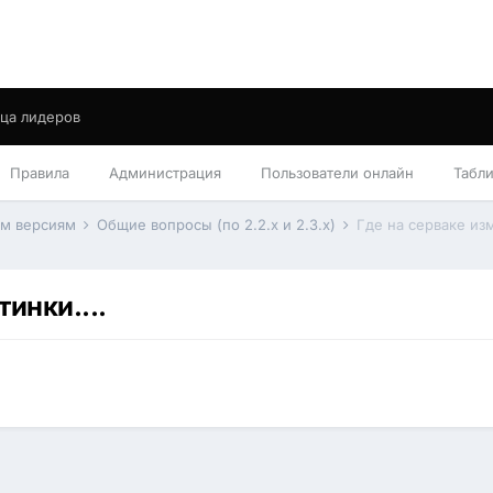
ца лидеров
Правила
Администрация
Пользователи онлайн
Табл
им версиям
Общие вопросы (по 2.2.x и 2.3.x)
Где на серваке изм
инки....