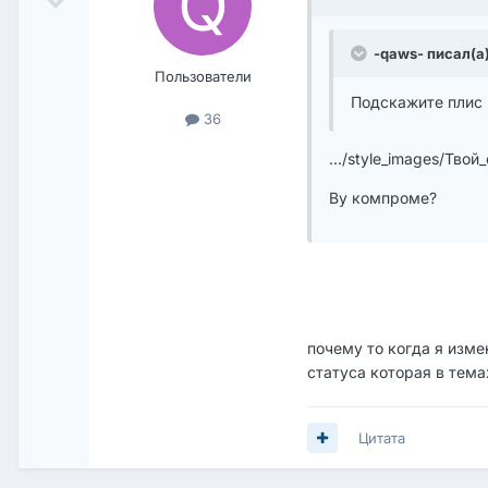
-qaws- писал(а)
Пользователи
Подскажите плис г
36
.../style_images/Твой_
Ву компроме?
почему то когда я изме
статуса которая в тема
Цитата