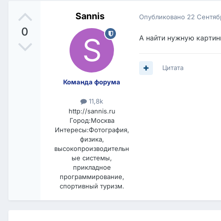
Sannis
Опубликовано
22 Сентяб
0
А найти нужную картин
Цитата
Команда форума
11,8k
http://sannis.ru
Город:
Москва
Интересы:
Фотография,
физика,
высокопроизводительн
ые системы,
прикладное
программирование,
спортивный туризм.