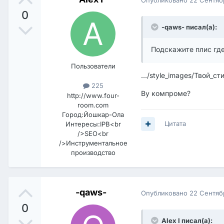
0
-qaws- писал(а):
Подскажите плис где
Пользователи
.../style_images/Твой_сти
225
Ву компроме?
http://www.four-
room.com
Город:
Йошкар-Ола
Цитата
Интересы:
IPB<br
/>SEO<br
/>Инструментальное
производство
-qaws-
Опубликовано
22 Сентяб
0
Alex I писал(а):