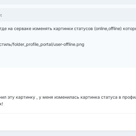
:
де на серваке изменять картинки статусов (online,offline) кот
стиль/folder_profile_portal/user-offline.png
нил эту картинку , у меня изменилась картинка статуса в профи
х!