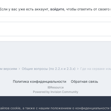
Если у вас уже есть аккаунт,
войдите
, чтобы ответить от своего
им версиям
Общие вопросы (по 2.2.x и 2.3.x)
Где на серваке изм
Политика конфиденциальности
Обратная связь
IBResource
Powered by Invision Community
файлов cookie, а также с нашим положением о конфиденциальности