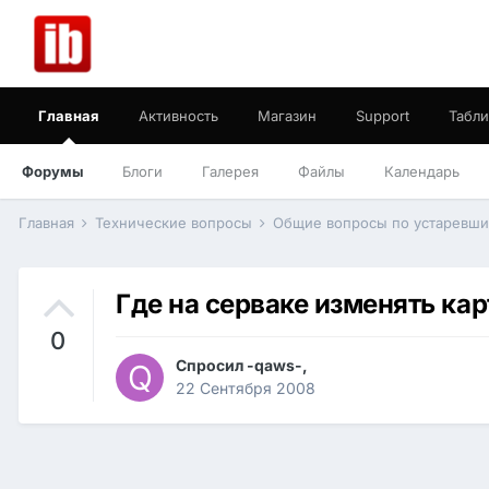
Главная
Активность
Магазин
Support
Табли
Форумы
Блоги
Галерея
Файлы
Календарь
Главная
Технические вопросы
Общие вопросы по устаревш
Где на серваке изменять карт
0
Спросил
-qaws-
,
22 Сентября 2008