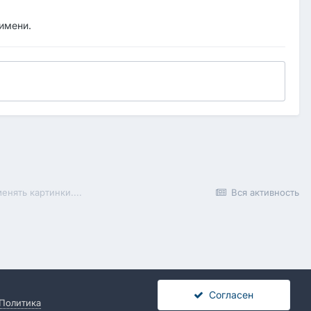
 имени.
енять картинки....
Вся активность
Согласен
Политика