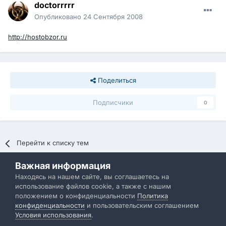
doctorrrrr
Опубликовано
24 Сентября 2008
http://hostobzor.ru
Поделиться
Подписчики
0
Перейти к списку тем
Важная информация
Политика конфиденциальности
Обратная связь
Находясь на нашем сайте, вы соглашаетесь на
использование файлов cookie, а также с нашим
IBResource
положением о конфиденциальности
Политика
Powered by Invision Community
конфиденциальности
и пользовательским соглашением
Условия использования
.