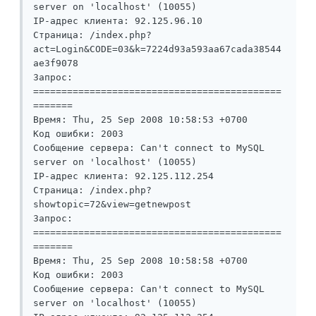
server on 'localhost' (10055)

IP-адрес клиента: 92.125.96.10

Страница: /index.php?
act=Login&CODE=03&k=7224d93a593aa67cada38544
ae3f9078

Запрос: 

============================================
=======

Время: Thu, 25 Sep 2008 10:58:53 +0700

Код ошибки: 2003

Сообщение сервера: Can't connect to MySQL 
server on 'localhost' (10055)

IP-адрес клиента: 92.125.112.254

Страница: /index.php?
showtopic=72&view=getnewpost

Запрос: 

============================================
=======

Время: Thu, 25 Sep 2008 10:58:58 +0700

Код ошибки: 2003

Сообщение сервера: Can't connect to MySQL 
server on 'localhost' (10055)
