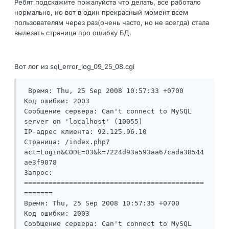
Ребят подскажите пожалуйста что делать, все работало
нормально, но вот в один прекрасный момент всем
пользователям через раз(очень часто, но не всегда) стала
вылезать страница про ошибку БД.
Вот лог из sql_error_log_09_25_08.cgi
 Время: Thu, 25 Sep 2008 10:57:33 +0700

Код ошибки: 2003

Сообщение сервера: Can't connect to MySQL 
server on 'localhost' (10055)

IP-адрес клиента: 92.125.96.10

Страница: /index.php?
act=Login&CODE=03&k=7224d93a593aa67cada38544
ae3f9078

Запрос: 

============================================
=======

Время: Thu, 25 Sep 2008 10:57:35 +0700

Код ошибки: 2003

Сообщение сервера: Can't connect to MySQL 