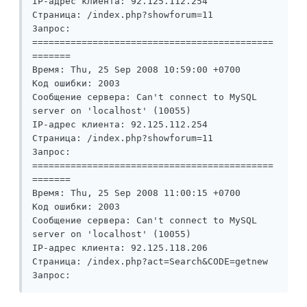
IP-адрес клиента: 92.125.112.254

Страница: /index.php?showforum=11

Запрос: 

============================================
=======

Время: Thu, 25 Sep 2008 10:59:00 +0700

Код ошибки: 2003

Сообщение сервера: Can't connect to MySQL 
server on 'localhost' (10055)

IP-адрес клиента: 92.125.112.254

Страница: /index.php?showforum=11

Запрос: 

============================================
=======

Время: Thu, 25 Sep 2008 11:00:15 +0700

Код ошибки: 2003

Сообщение сервера: Can't connect to MySQL 
server on 'localhost' (10055)

IP-адрес клиента: 92.125.118.206

Страница: /index.php?act=Search&CODE=getnew

Запрос: