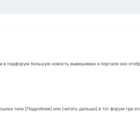
сли в подфорум большую новость вывешиваю в портале оно отобр
сылка типа [Подробнее] или [читать дальше] в тот форум где ет