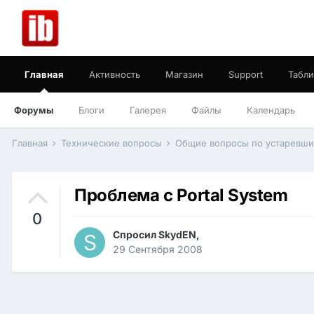
Главная
Активность
Магазин
Support
Табли
Форумы
Блоги
Галерея
Файлы
Календарь
Главная
Технические вопросы
Общие вопросы по устаревш
Проблема с Portal System
0
Спросил
SkydEN
,
29 Сентября 2008