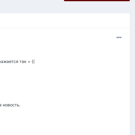
ажается так = ((
а новость.