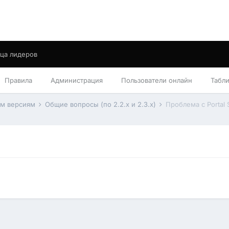
ца лидеров
Правила
Администрация
Пользователи онлайн
Табл
им версиям
Общие вопросы (по 2.2.x и 2.3.x)
Проблема с Portal 