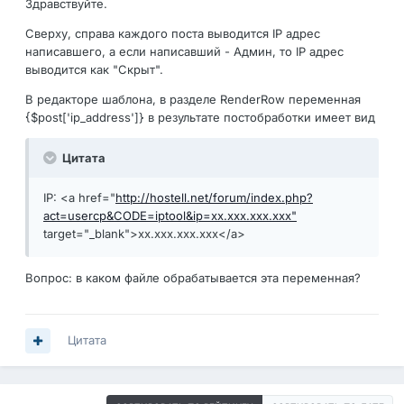
Здравствуйте.
Сверху, справа каждого поста выводится IP адрес
написавшего, а если написавший - Админ, то IP адрес
выводится как "Скрыт".
В редакторе шаблона, в разделе RenderRow переменная
{$post['ip_address']} в результате постобработки имеет вид
Цитата
IP: <a href="
http://hostell.net/forum/index.php?
act=usercp&CODE=iptool&ip=xx.xxx.xxx.xxx"
target="_blank">xx.xxx.xxx.xxx</a>
Вопрос: в каком файле обрабатывается эта переменная?
Цитата