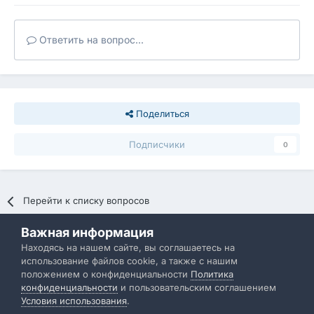
Ответить на вопрос...
Поделиться
Подписчики
0
Перейти к списку вопросов
Важная информация
Политика конфиденциальности
Обратная связь
Находясь на нашем сайте, вы соглашаетесь на
использование файлов cookie, а также с нашим
IBResource
положением о конфиденциальности
Политика
Powered by Invision Community
конфиденциальности
и пользовательским соглашением
Условия использования
.