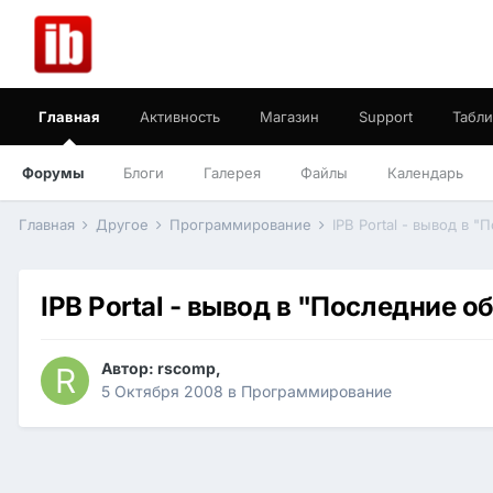
Главная
Активность
Магазин
Support
Табли
Форумы
Блоги
Галерея
Файлы
Календарь
Главная
Другое
Программирование
IPB Portal - вывод в 
IPB Portal - вывод в "Последние о
Автор:
rscomp
,
5 Октября 2008
в
Программирование