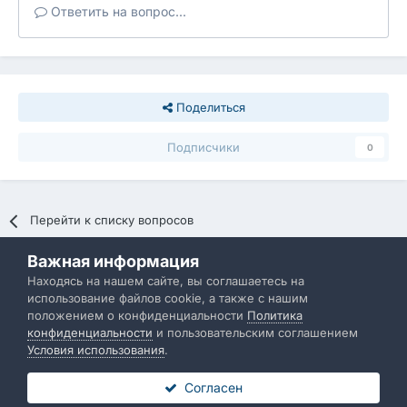
Ответить на вопрос...
Поделиться
Подписчики
0
Перейти к списку вопросов
Важная информация
Политика конфиденциальности
Обратная связь
Находясь на нашем сайте, вы соглашаетесь на
использование файлов cookie, а также с нашим
IBResource
положением о конфиденциальности
Политика
Powered by Invision Community
конфиденциальности
и пользовательским соглашением
Условия использования
.
Согласен