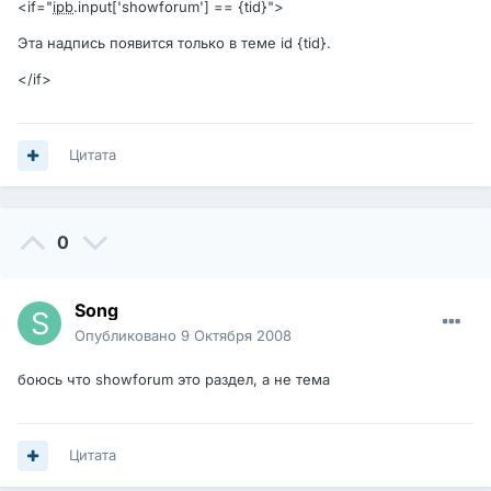
<if="
ipb
.input['showforum'] == {tid}">
Эта надпись появится только в теме id {tid}.
</if>
Цитата
0
Song
Опубликовано
9 Октября 2008
боюсь что showforum это раздел, а не тема
Цитата