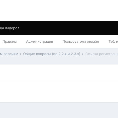
ца лидеров
Правила
Администрация
Пользователи онлайн
Табл
им версиям
Общие вопросы (по 2.2.x и 2.3.x)
Ссылка регистрац