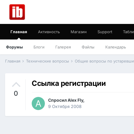
Главная
Активность
Магазин
Support
Табли
Форумы
Блоги
Галерея
Файлы
Календарь
Главная
Технические вопросы
Общие вопросы по устаревш
Ссылка регистрации
0
Спросил
Alex Fly
,
9 Октября 2008