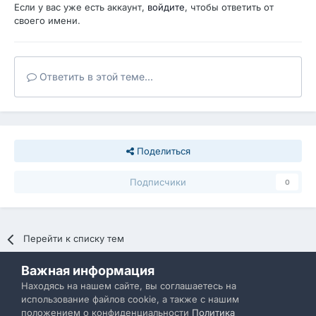
Если у вас уже есть аккаунт,
войдите
, чтобы ответить от
своего имени.
Ответить в этой теме...
Поделиться
Подписчики
0
Перейти к списку тем
Важная информация
Политика конфиденциальности
Обратная связь
Находясь на нашем сайте, вы соглашаетесь на
использование файлов cookie, а также с нашим
IBResource
положением о конфиденциальности
Политика
Powered by Invision Community