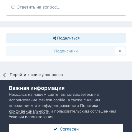
Ответить на вопрос...
Поделиться
Подписчики
0
Перейти к списку вопросов
Важная информация
Политика конфиденциальности
Обратная связь
Находясь на нашем сайте, вы соглашаетесь на
использование файлов cookie, а также с нашим
IBResource
положением о конфиденциальности
Политика
Powered by Invision Community
конфиденциальности
и пользовательским соглашением
Условия использования
.
Согласен