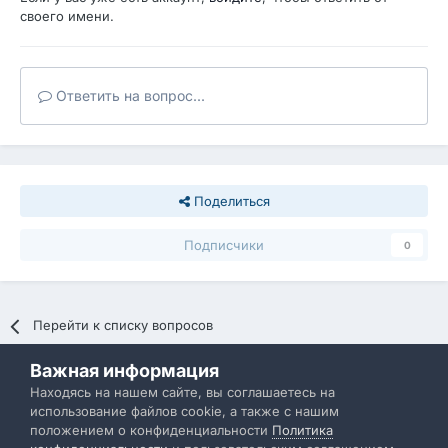
своего имени.
Ответить на вопрос...
Поделиться
Подписчики
0
Перейти к списку вопросов
Важная информация
Политика конфиденциальности
Обратная связь
Находясь на нашем сайте, вы соглашаетесь на
использование файлов cookie, а также с нашим
IBResource
положением о конфиденциальности
Политика
Powered by Invision Community