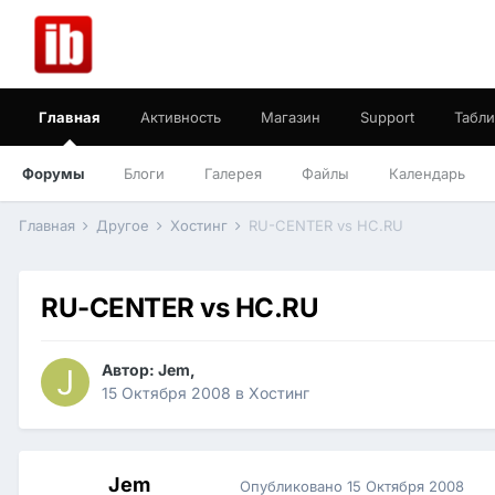
Главная
Активность
Магазин
Support
Табли
Форумы
Блоги
Галерея
Файлы
Календарь
Главная
Другое
Хостинг
RU-CENTER vs HC.RU
RU-CENTER vs HC.RU
Автор:
Jem
,
15 Октября 2008
в
Хостинг
Jem
Опубликовано
15 Октября 2008