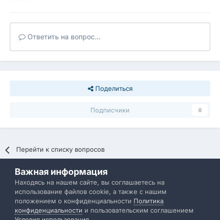
Ответить на вопрос...
Поделиться
Подписчики
0
Перейти к списку вопросов
Важная информация
Политика конфиденциальности
Обратная связь
Находясь на нашем сайте, вы соглашаетесь на
использование файлов cookie, а также с нашим
IBResource
положением о конфиденциальности
Политика
Powered by Invision Community
конфиденциальности
и пользовательским соглашением
Условия использования
.