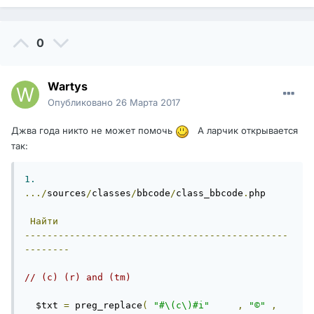
0
Wartys
Опубликовано
26 Марта 2017
Джва года никто не может помочь
А ларчик открывается
так:
1.
.../
sources
/
classes
/
bbcode
/
class_bbcode
.
php

Найти
-----------------------------------------------
--------
// (c) (r) and (tm)
  $txt 
=
 preg_replace
(
"#\(c\)#i"
,
"©"
,