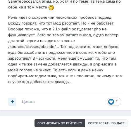
Заинтересовался
этим
, но, хотя и по теме, та тема сама по
себе не в том месте
Речь идёт о сохранении нескольких пробелов подряд.
Всюду говорят, что тот мод работает. Но - не работает!
Вообще похоже, что в 2.1.x файл
post_parser
.
php не
фунциклирует.
Зато по темам витает вывод, будто парсер
для этой версии находится в папке
/sources/classes/bbcode/... Так подскажите, люди добрые,
куда бы засобачить предложенное в ссылке, чтобы оно
заработало? В частности, меня ещё смущает то, что там
одна и та же замена добавляется дважды, а php-мозги в
моей голове не живут. То есть если я даже начну
подбирать методом тыка, так мне непонятно, почему в том
случае код добавляется дважды.
Цитата
1
СОРТИРОВАТЬ ПО РЕЙТИНГУ
СОРТИРОВАТЬ ПО ДАТЕ