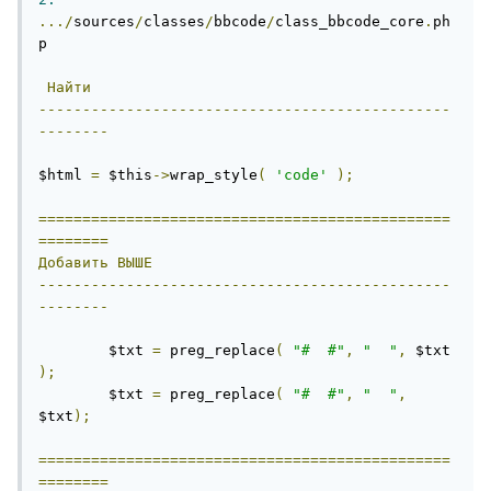
.../
sources
/
classes
/
bbcode
/
class_bbcode_core
.
ph
p

Найти
-----------------------------------------------
--------
$html 
=
 $this
->
wrap_style
(
'code'
);
===============================================
========
Добавить
ВЫШЕ
-----------------------------------------------
--------
        $txt 
=
 preg_replace
(
"#  #"
,
"  "
,
 $txt 
);
        $txt 
=
 preg_replace
(
"#  #"
,
"  "
,
$txt
);
===============================================
========