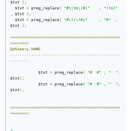
$txt 
);
  $txt 
=
 preg_replace
(
"#\(tm\)#i"
,
"(tm)"
,
 $txt 
);
  $txt 
=
 preg_replace
(
"#\(r\)#i"
,
"®"
,
$txt 
);
===============================================
========
Добавить
НИЖЕ
-----------------------------------------------
--------
            $txt 
=
 preg_replace
(
"#  #"
,
"  "
,
$txt
);
            $txt 
=
 preg_replace
(
"#  #"
,
"  "
,
$txt
);
===============================================
========
2.