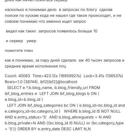
насколько я понимаю дело в запросах по блогу сделав
поиски по кускам кода не нашел где такое происходит, и не
совсем понимаю что именно ищет запрос
видел как таких запросов появилось больше 10
и сервер умер
помогите плиз
как я понимаю, за пару дней сделало аж 40 тысяч запросов и
среднее время исполнения ппц
Count: 40083 Time=423.12s (16959927s) Lock=3.41s (136537s)
Rows=1.0 (38744), ibf2[ibf2]@localhost
SELECT e.*,b.blog_name, b.blog_friendly_url FROM
ibf_blog_entries e LEFT JOIN ibf_blog_blogs b ON (
e.blog_id=b.blog_id )
LEFT JOIN ibf_blog_categories bc ON ( e.blog_id=bc.blog_id and
e.category_id=bc.category_id ) WHERE b.blog_id IS NOT NULL
AND e.entry_status='S' AND b.blog_allowguests = N AND
b.blog_private=N AND ((bc.blog_id IS NULL) or (bc.category_type
= 'S')) ORDER BY e.entry_date DESC LIMIT N,N