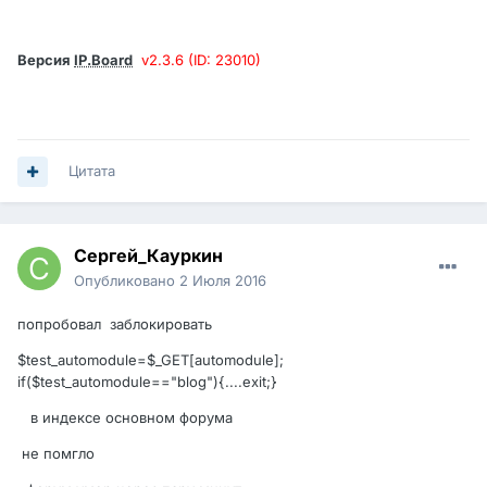
Версия
IP.Board
v2.3.6 (ID: 23010)
Цитата
Сергей_Кауркин
Опубликовано
2 Июля 2016
попробовал заблокировать
$test_automodule=$_GET[automodule];
if($test_automodule=="blog"){....exit;}
в индексе основном форума
не помгло