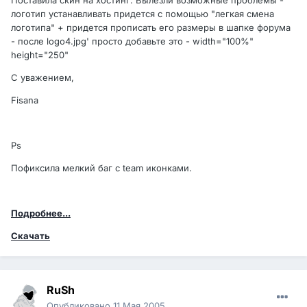
Поставила скин на хостинг. Вылезли возможные проблемы -
логотип устанавливать придется с помощью "легкая смена
логотипа" + придется прописать его размеры в шапке форума
- после logo4.jpg' просто добавьте это - width="100%"
height="250"
С уважением,
Fisana
Ps
Пофиксила мелкий баг с team иконками.
Подробнее...
Скачать
RuSh
Опубликовано
11 Мая 2005