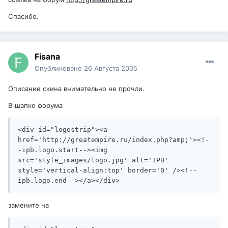
Спасибо.
Fisana
Опубликовано
26 Августа 2005
Описание скина внимательно не прочли.
В шапке форума
<div id="logostrip"><a 
href='http://greatempire.ru/index.php?amp;'><!-
-ipb.logo.start--><img 
src='style_images/logo.jpg' alt='IPB' 
style='vertical-align:top' border='0' /><!--
ipb.logo.end--></a></div>
замените на