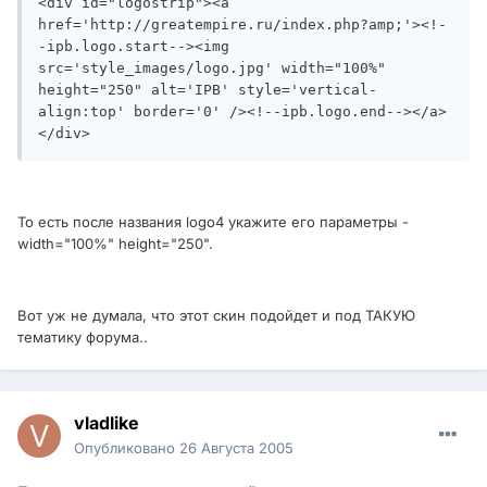
<div id="logostrip"><a 
href='http://greatempire.ru/index.php?amp;'><!-
-ipb.logo.start--><img 
src='style_images/logo.jpg' width="100%" 
height="250" alt='IPB' style='vertical-
align:top' border='0' /><!--ipb.logo.end--></a>
</div>
То есть после названия logo4 укажите его параметры -
width="100%" height="250".
Вот уж не думала, что этот скин подойдет и под ТАКУЮ
тематику форума..
vladlike
Опубликовано
26 Августа 2005