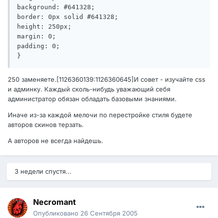
background: #641328;

border: 0px solid #641328;

height: 250px;

margin: 0;

padding: 0;

}
250 заменяете.[1126360139:1126360645]И совет - изучайте css
и админку. Каждый сколь-нибудь уважающий себя
администратор обязан обладать базовыми знаниями.
Иначе из-за каждой мелочи по перестройке стиля будете
авторов скинов терзать.
А авторов не всегда найдешь.
3 недели спустя...
Necromant
Опубликовано
26 Сентября 2005